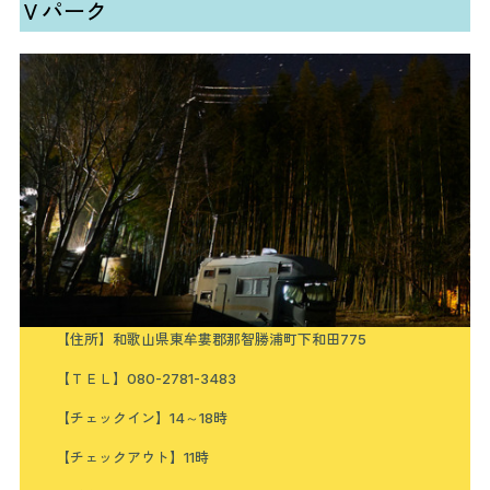
Ｖパーク
【住所】和歌山県東牟婁郡那智勝浦町下和田775
【ＴＥＬ】080-2781-3483
【チェックイン】14～18時
【チェックアウト】11時