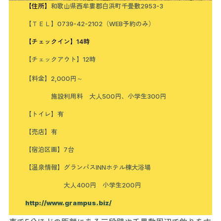
【住所】
和歌山県西牟婁郡白浜町千畳敷2953-3
【ＴＥＬ】0739-42-2102（WEB予約のみ）
【チェックイン】14時
【チェックアウト】12時
【料金】2,000円～
施設利用料 大人500円、小学生300円
【トイレ】有
【売店】有
【宿泊区画】7台
【温泉情報】グランパスINNホテル棟大浴場
大人400円 小学生200円
http://www.grampus.biz/