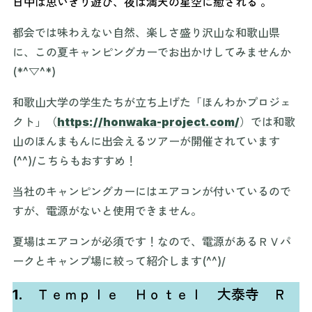
日中は思いきり遊び、夜は満天の星空に癒される 。
都会では味わえない自然、楽しさ盛り沢山な和歌山県
に、この夏キャンピングカーでお出かけしてみませんか
(*^▽^*)
和歌山大学の学生たちが立ち上げた「ほんわかプロジェ
クト」（
https://honwaka-project.com/
）では和歌
山のほんまもんに出会えるツアーが開催されています
(^^)/こちらもおすすめ！
当社のキャンピングカーにはエアコンが付いているので
すが、電源がないと使用できません。
夏場はエアコンが必須です！なので、電源があるＲＶパ
ークとキャンプ場に絞って紹介します(^^)/
1.
Ｔｅｍｐｌｅ Ｈｏｔｅｌ 大泰寺 Ｒ