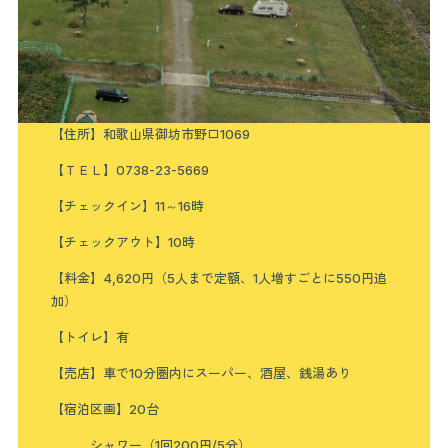
【住所】和歌山県御坊市野口1069
【ＴＥＬ】0738-23-5669
【チェックイン】11～16時
【チェックアウト】10時
【料金】4,620円（5人まで定額、1人増すごとに550円追
加）
【トイレ】有
【売店】車で10分圏内にスーパー、酒屋、銭湯あり
【宿泊区画】20台
シャワー（1回200円/5分）