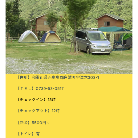
【住所】和歌山県西牟婁郡白浜町宇津木303-1
【ＴＥＬ】0739-53-0517
【チェックイン】13時
【チェックアウト】12時
【料金】5500円～
【トイレ】有