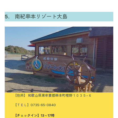
5.
南紀串本リゾート大島
【住所】 和歌山県東牟婁郡串本町樫野１０３５−６
【ＴＥＬ】0735-65-0840
【チェックイン】13～17時